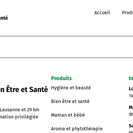
Accueil
Prod
Produits
I
Hygiène et beauté
L
1
Bien être et santé
M
 Lausanne et 29 km
9
Maman et bébé
nation privilégiée
S
Aroma et phytothérapie
9