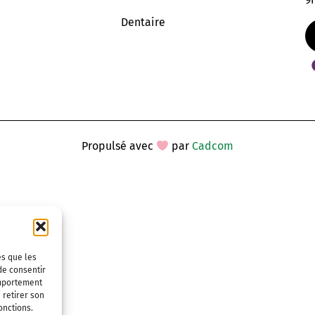
Dentaire
Propulsé avec
par
Cadcom
es que les
de consentir
omportement
 retirer son
onctions.