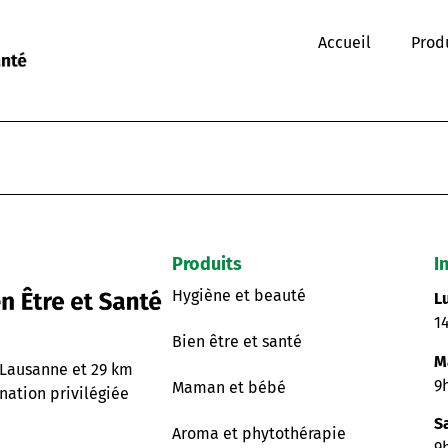
Accueil
Prod
Produits
I
Hygiène et beauté
L
1
Bien être et santé
M
 Lausanne et 29 km
9
Maman et bébé
nation privilégiée
S
Aroma et phytothérapie
9