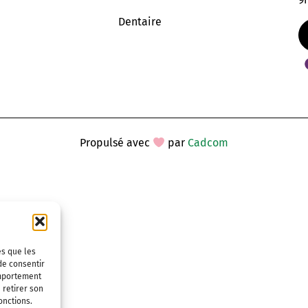
Dentaire
Propulsé avec
par
Cadcom
es que les
de consentir
omportement
 retirer son
onctions.