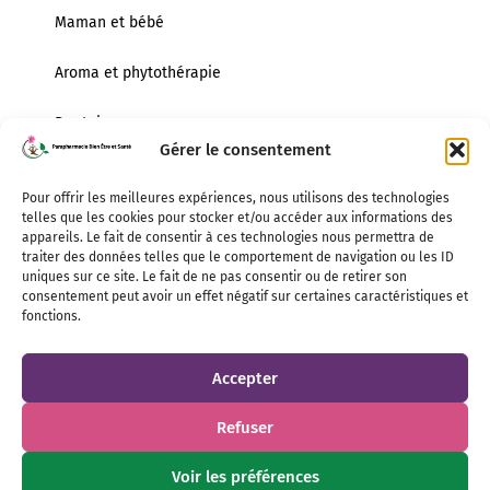
Maman et bébé
Aroma et phytothérapie
Dentaire
Gérer le consentement
Infos pratiques
Lundi
Pour offrir les meilleures expériences, nous utilisons des technologies
14h00 – 18h30
telles que les cookies pour stocker et/ou accéder aux informations des
appareils. Le fait de consentir à ces technologies nous permettra de
Mardi au Vendredi
traiter des données telles que le comportement de navigation ou les ID
9h00 – 12h00 / 14h00 – 18h30
uniques sur ce site. Le fait de ne pas consentir ou de retirer son
consentement peut avoir un effet négatif sur certaines caractéristiques et
Samedi
fonctions.
9h00 – 18h00
Accepter
Contactez nous
Refuser
Mentions légales
Voir les préférences