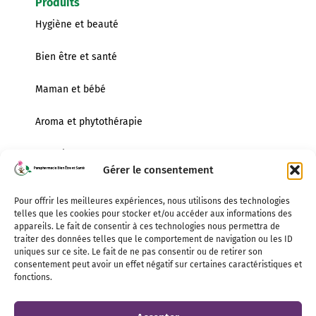
Produits
Hygiène et beauté
Bien être et santé
Maman et bébé
Aroma et phytothérapie
Dentaire
Gérer le consentement
Infos pratiques
Lundi
Pour offrir les meilleures expériences, nous utilisons des technologies
14h00 – 18h30
telles que les cookies pour stocker et/ou accéder aux informations des
appareils. Le fait de consentir à ces technologies nous permettra de
Mardi au Vendredi
traiter des données telles que le comportement de navigation ou les ID
uniques sur ce site. Le fait de ne pas consentir ou de retirer son
9h00 – 12h00 / 14h00 – 18h30
consentement peut avoir un effet négatif sur certaines caractéristiques et
fonctions.
Samedi
9h00 – 18h00