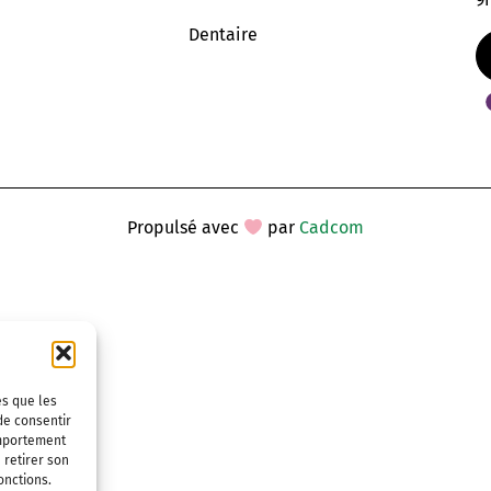
Dentaire
Propulsé avec
par
Cadcom
es que les
de consentir
omportement
 retirer son
onctions.