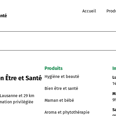
Accueil
Prod
Produits
I
Hygiène et beauté
L
1
Bien être et santé
M
 Lausanne et 29 km
9
Maman et bébé
nation privilégiée
S
Aroma et phytothérapie
9